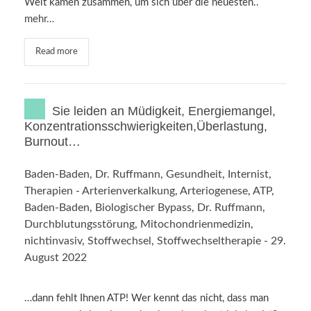
Welt kamen zusammen, um sich über die neuesten..
mehr…
Read more
Sie leiden an Müdigkeit, Energiemangel,
Konzentrationsschwierigkeiten,Überlastung,
Burnout…
Baden-Baden
,
Dr. Ruffmann
,
Gesundheit
,
Internist
,
Therapien
-
Arterienverkalkung
,
Arteriogenese
,
ATP
,
Baden-Baden
,
Biologischer Bypass
,
Dr. Ruffmann
,
Durchblutungsstörung
,
Mitochondrienmedizin
,
nichtinvasiv
,
Stoffwechsel
,
Stoffwechseltherapie
-
29.
August 2022
…dann fehlt Ihnen ATP! Wer kennt das nicht, dass man