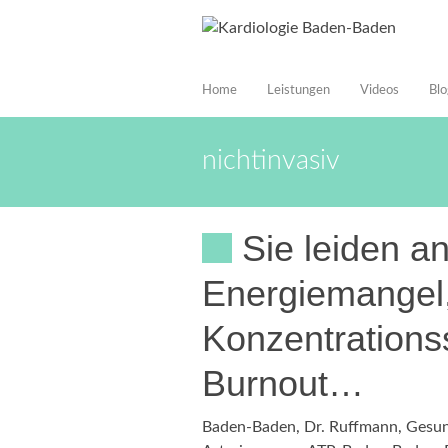
Home
Leistungen
Videos
Blo
nichtinvasiv
Sie leiden a
Energiemangel
Konzentrations
Burnout…
Baden-Baden
,
Dr. Ruffmann
,
Gesun