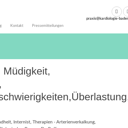
praxis@kardiologie-bade
g
Kontakt
Pressemitteilungen
n Müdigkeit,
,
schwierigkeiten,Überlastung
dheit
,
Internist
,
Therapien
-
Arterienverkalkung
,