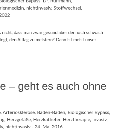
Biologischer Bypass
,
Dr. Ruffmann
,
rienmedizin
,
nichtinvasiv
,
Stoffwechsel
,
 2022
s nicht, dass man zwar gesund aber dennoch schwach
ngt, den Alltag zu meistern? Dann ist meist unser..
e – geht es auch ohne
e
,
Arteriosklerose
,
Baden-Baden
,
Biologischer Bypass
,
ng
,
Herzgefäße
,
Herzkatheter
,
Herztherapie
,
invasiv
,
iv
,
nichtinvasiv
-
24. Mai 2016