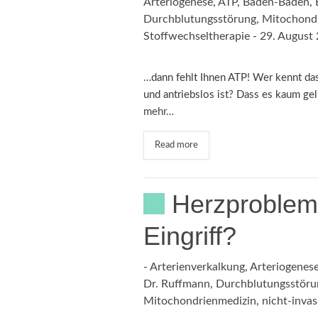
Arteriogenese
,
ATP
,
Baden-Baden
,
Durchblutungsstörung
,
Mitochond
Stoffwechseltherapie
-
29. August
…dann fehlt Ihnen ATP! Wer kennt da
und antriebslos ist? Dass es kaum geli
mehr…
Read more
Herzproblem
Eingriff?
-
Arterienverkalkung
,
Arteriogenes
Dr. Ruffmann
,
Durchblutungsstöru
Mitochondrienmedizin
,
nicht-invas