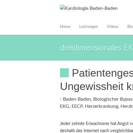
Home
Leistungen
Videos
Blo
dreidimensionales E
Patientenges
Ungewissheit k
-
Baden-Baden
,
Biologischer Bypas
EKG
,
EECP
,
Herzerkrankung
,
Herzk
Jeder zehnte Erwachsene hat Angst vo
deshalb das Internet nach vergleich