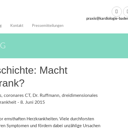
praxis@kardiologie-bade
g
Kontakt
Pressemitteilungen
KG
chichte: Macht
rank?
s
,
coronares CT
,
Dr. Ruffmann
,
dreidimensionales
rankheit
-
8. Juni 2015
r ernsthaften Herzkrankheiten. Viele durchforsten
baren Symptomen und fördern dabei unzählige Ursachen