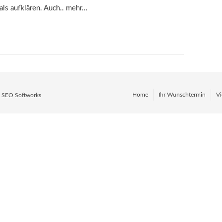
als aufklären. Auch..
mehr…
Home
Ihr Wunschtermin
Vi
y
SEO Softworks