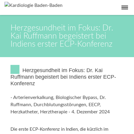
Herzgesundheit im Fokus: Dr.
Kai Ruffmann begeistert bei
Indiens erster ECP-Konferenz
Herzgesundheit im Fokus: Dr. Kai
Ruffmann begeistert bei Indiens erster ECP-
Konferenz
-
Arterienverkalkung
,
Biologischer Bypass
,
Dr.
Ruffmann
,
Durchblutungsstörungen
,
EECP
,
Herzkatheter
,
Herztherapie
-
4. Dezember 2024
Die erste ECP-Konferenz in Indien, die kürzlich im