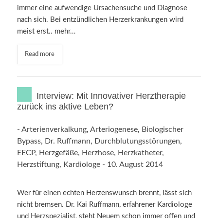
immer eine aufwendige Ursachensuche und Diagnose
nach sich. Bei entzündlichen Herzerkrankungen wird
meist erst..
mehr…
Read more
Interview: Mit Innovativer Herztherapie
zurück ins aktive Leben?
-
Arterienverkalkung
,
Arteriogenese
,
Biologischer
Bypass
,
Dr. Ruffmann
,
Durchblutungsstörungen
,
EECP
,
Herzgefäße
,
Herzhose
,
Herzkatheter
,
Herzstiftung
,
Kardiologe
-
10. August 2014
Wer für einen echten Herzenswunsch brennt, lässt sich
nicht bremsen. Dr. Kai Ruffmann, erfahrener Kardiologe
und Herzspezialist, steht Neuem schon immer offen und