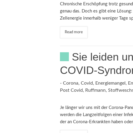
Chronische Erschöpfung trotz gesun
genau das. Doch es gibt eine Lösung: 
Zellenergie innerhalb weniger Tage s
Read more
Sie leiden u
COVID-Syndr
-
Corona
,
Covid
,
Energiemangel
,
En
Post Covid
,
Ruffmann
,
Stoffweschs
Je länger wir uns mit der Corona-Pan
werden die Langzeitfolgen einer Inf
der an Corona-Erkrankten haben ode