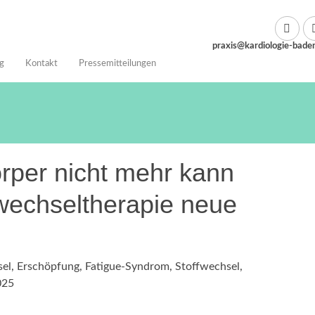
praxis@kardiologie-bade
g
Kontakt
Pressemitteilungen
rper nicht mehr kann
fwechseltherapie neue
sel
,
Erschöpfung
,
Fatigue-Syndrom
,
Stoffwechsel
,
025