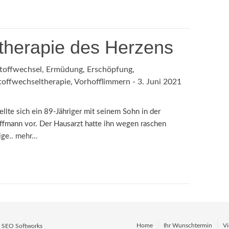
therapie des Herzens
toffwechsel
,
Ermüdung
,
Erschöpfung
,
toffwechseltherapie
,
Vorhofflimmern
-
3. Juni 2021
llte sich ein 89-Jähriger mit seinem Sohn in der
uffmann vor. Der Hausarzt hatte ihn wegen raschen
ige..
mehr…
Home
Ihr Wunschtermin
Vi
y
SEO Softworks