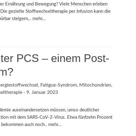
der Ernährung und Bewegung? Viele Menschen erleben
Die gezielte Stoffwechseltherapie per Infusion kann die
pürbar steigern…
mehr…
nter PCS – einem Post-
om?
ergiestoffwechsel
,
Fatigue-Syndrom
,
Mitochondrien
,
eltherapie
-
9. Januar 2023
demie auseinander­setzen müssen, umso deutlicher
ektion mit dem SARS-CoV-2-Virus. Etwa fünfzehn Prozent
r bekommen auch noch..
mehr…