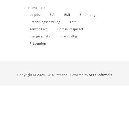
STICHWORTE:
adipös
BIA
BMI
Ernährung
Ernährungsberatung
Fett
ganzheitlich
Harnsäurespiegel
mangelernährt
nachhaltig
Prävention
Copyright © 2024, Dr. Ruffmann - Powered by
SEO Softworks